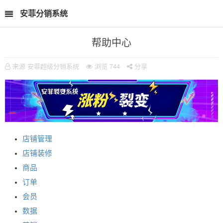
安菲分销系统
帮助中心
来源 安菲超级分销系统
浏览
744
分享
店铺管理
店铺装修
商品
订单
会员
数据